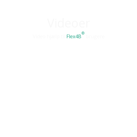
Videoer
®
Video hjælp til
Flex4B
brugere