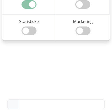
Dette giver en bedre brugeroplevelse for vores
kunder.
Statistiske
Marketing
Anmod om en video
Har du brug for en video og er du kunde hos
Flex4Business ApS - skriv din forespørgsel her, og
vi lægger videoen ind i systemet