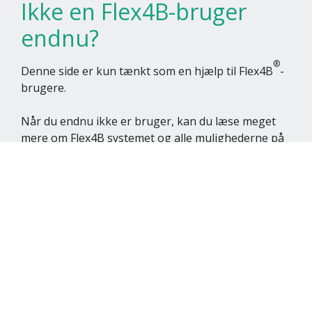
Ikke en Flex4B-bruger
endnu?
®
Denne side er kun tænkt som en hjælp til Flex4B
-
brugere.
Når du endnu ikke er bruger, kan du læse meget
mere om Flex4B systemet og alle mulighederne på
flex4b.com
Besøg Flex4b.com
Kontakt Flex4Business
Om Flex4B Hjælp
®
Denne side er lavet for at hjælpe vores Flex4B
-
brugere, og der er særligt fokus på vores video-
tutorials