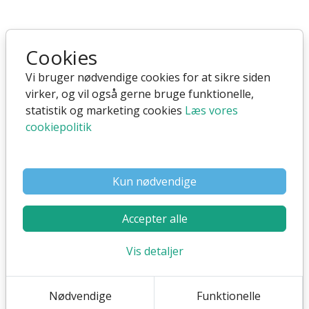
Cookies
Vi bruger nødvendige cookies for at sikre siden
virker, og vil også gerne bruge funktionelle,
statistik og marketing cookies
Læs vores
cookiepolitik
Video hjælp
Kun nødvendige
Videoguider er nu tilgængelige direkte i Flex4B-
Accepter alle
systemet.
Vis detaljer
Hver side har sin egen hjælpesektion, og for
funktioner, hvor vi har videoer, kan du nu se en
hjælpevideo direkte i systemet.
Nødvendige
Funktionelle